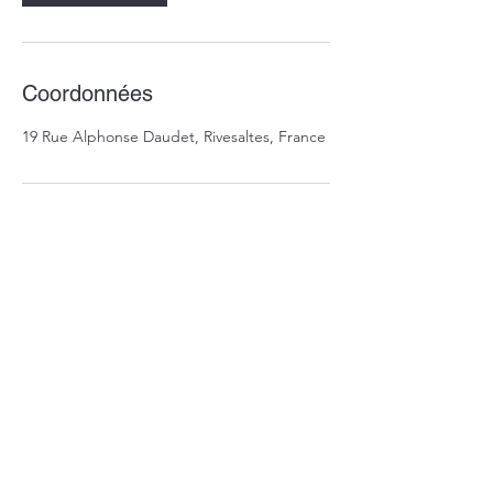
Coordonnées
19 Rue Alphonse Daudet, Rivesaltes, France
04 68 64 07 64
contact@cabinet-cantier.fr
19 rue Alphonse Daudet
66 600 RIVESALTES