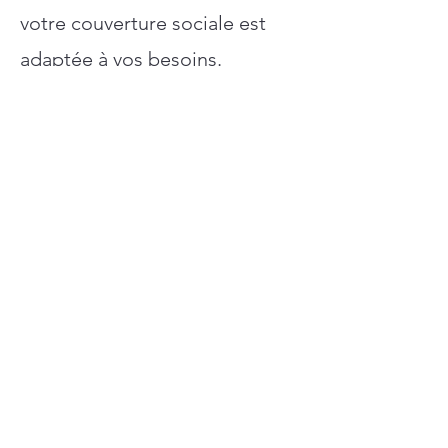
votre couverture sociale est
adaptée à vos besoins.
Bilan retraite
Combien et à quel âge ? Telles
sont les deux principales
préoccupations concernant la
retraite.
Examinons ensemble si votre