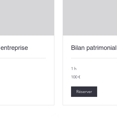
ntreprise
Bilan patrimonial
1 h
100
100 €
euros
Réserver