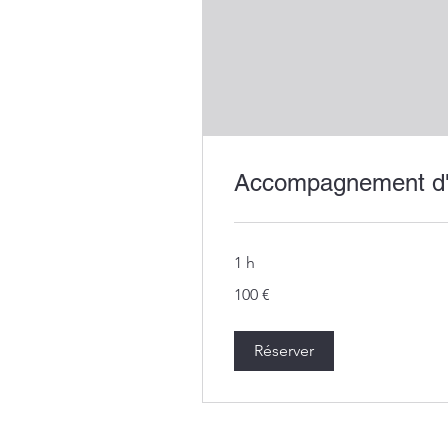
Accompagnement d'e
1 h
100
100 €
euros
Réserver